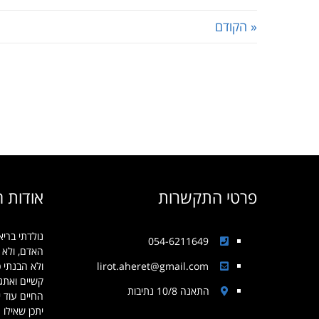
« הקודם
פרטי התקשרות
אודות 
נולדתי בריא
054-6211649
האדם, ולא 
lirot.aheret@gmail.com
ולא הבנתי 
קשיים ואתג
התאנה 10/8 נתיבות
החיים עוד יז
יתכן שאילו נ